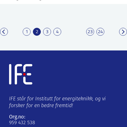
1
2
3
4
23
24
IFE står for Institutt for energiteknikk, og vi
forsker for en bedre fremtid!
Org.no:
959 432 538