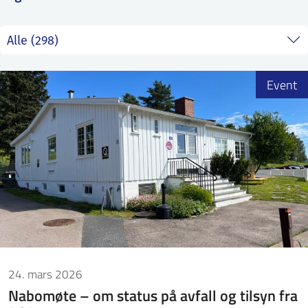
ntakt IFE
BO
PRESSE
ENGLISH
Event
24. mars 2026
Nabomøte – om status på avfall og tilsyn fra