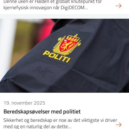
Denne uken er Halden et globalt knutepunkt for
kjernefysisk innovasjon når DigiDECOM…
19. november 2025
Beredskapsøvelser med politiet
Sikkerhet og beredskap er noe av det viktigste vi driver
med og en naturlig del av dette…