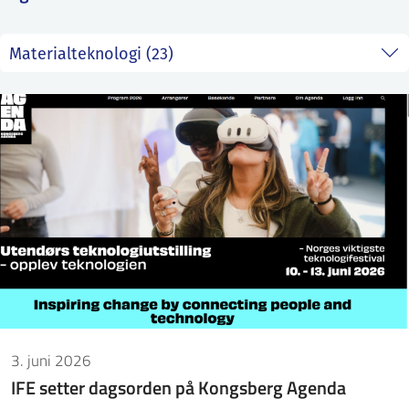
ntakt IFE
BO
PRESSE
ENGLISH
3. juni 2026
IFE setter dagsorden på Kongsberg Agenda