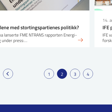
14. 
lene med stortingspartienes politikk?
IFE 
a lanserte FME NTRANS rapporten Energi-
IFE v
g under press:…
forsk
1
2
3
4