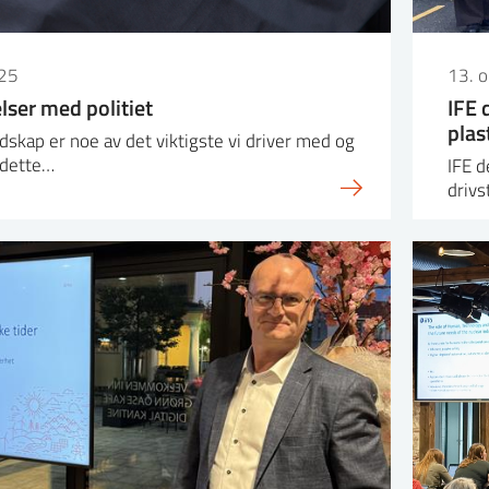
25
13. 
ser med politiet
IFE 
plas
dskap er noe av det viktigste vi driver med og
v dette…
IFE d
drivs