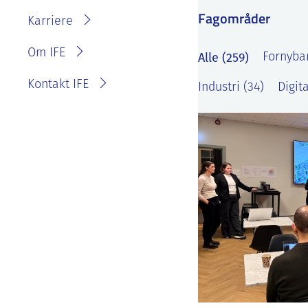
IFE?
Fagområder
Fakturainformasjon
Karriere
Personvernerklæring for
IFE
Varsling eller melde
Om IFE
Alle (259)
Fornybar
bekymring
Kontakt IFE
Industri (34)
Digita