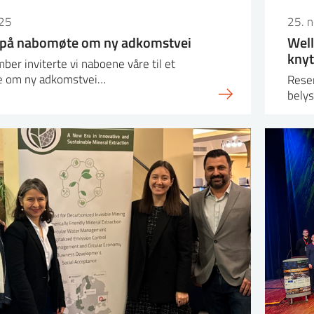
25
25. 
på nabomøte om ny adkomstvei
Well
knyt
er inviterte vi naboene våre til et
e om ny adkomstvei…
Reser
belys