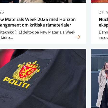
25
21. 
 Raw Materials Week 2025 med Horizon
Nucl
angement om kritiske råmaterialer
eksp
giteknikk (IFE) deltok på Raw Materials Week
Denne
g bidro…
inno