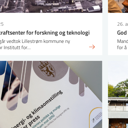
25
26. 
i kraftsenter for forskning og teknologi
God 
 går vedtok Lillestrøm kommune ny
Mand
r Institutt for…
for 