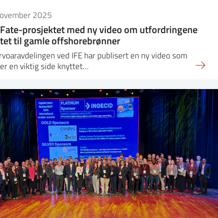
november 2025
Fate-prosjektet med ny video om utfordringene
tet til gamle offshorebrønner
voaravdelingen ved IFE har publisert en ny video som
er en viktig side knyttet…