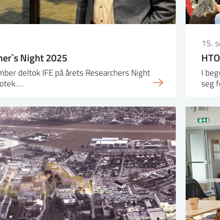
15. 
her`s Night 2025
HTO
ber deltok IFE på årets Researchers Night
I beg
iotek.…
seg f