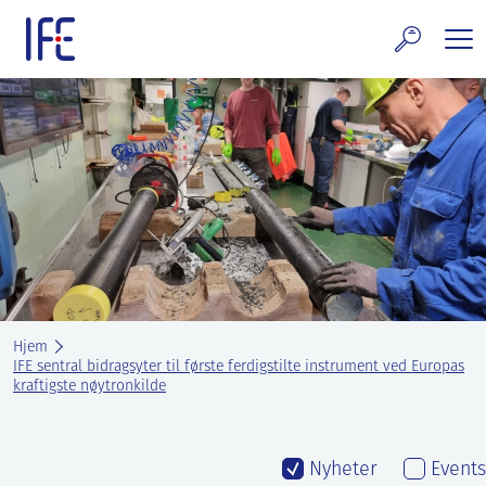
Skip
to
content
rskning og tjenester
uelt
E teknologi & eiendom
ldenprosjektet
rges atomanlegg
Hjem
t Norske thoriumnettverket
IFE sentral bidragsyter til første ferdigstilte instrument ved Europas
kraftigste nøytronkilde
rriere
 IFE
Nyheter
Events