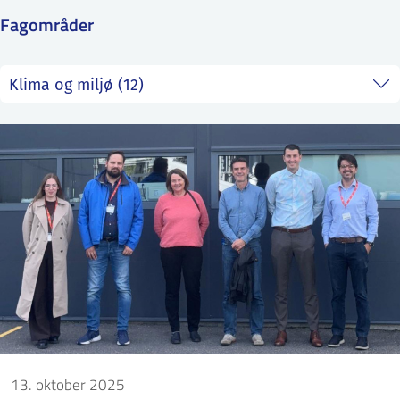
Fagområder
ntakt IFE
BO
PRESSE
ENGLISH
13. oktober 2025