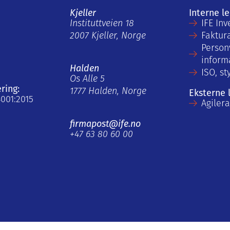
Kjeller
Interne l
Instituttveien 18
IFE Inv
2007 Kjeller, Norge
Faktur
Person
inform
Halden
ISO, st
Os Alle 5
ering:
1777 Halden, Norge
Eksterne 
4001:2015
Agiler
firmapost@ife.no
+47 63 80 60 00