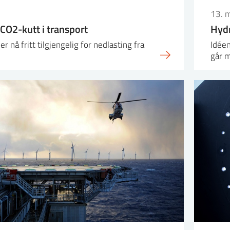
13. 
CO2-kutt i transport
Hydr
 nå fritt tilgjengelig for nedlasting fra
Idéen
går m