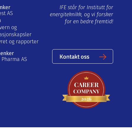
enker
IFE står for Institutt for
est AS
energiteknikk, og vi forsker
a
for en bedre fremtid!
vern og
asjonskapsler
yret og rapporter
lenker
Kontakt oss
a Pharma AS