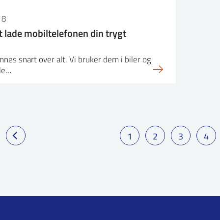
18
t lade mobiltelefonen din trygt
innes snart over alt. Vi bruker dem i biler og
lle…
1
2
3
4