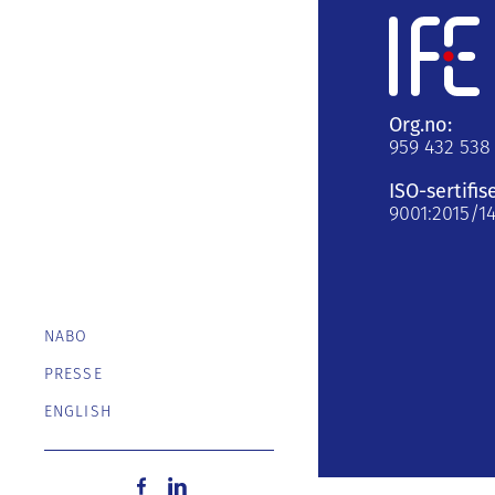
Org.no:
959 432 538
ISO-sertifis
9001:2015/1
NABO
PRESSE
ENGLISH