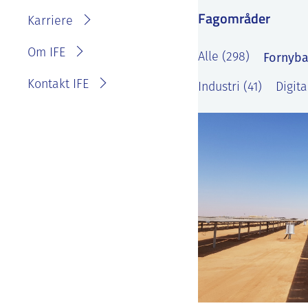
IFE?
Fagområder
Fakturainformasjon
Karriere
Personvernerklæring for
IFE
Varsling eller melde
Om IFE
Fornyba
Alle (298)
bekymring
Kontakt IFE
Industri (41)
Digita