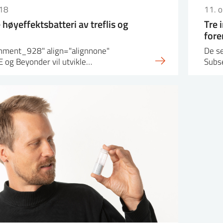
18
11. 
 høyeffektsbatteri av treflis og
Tre 
fore
achment_928" align="alignnone"
De se
 og Beyonder vil utvikle…
Subs