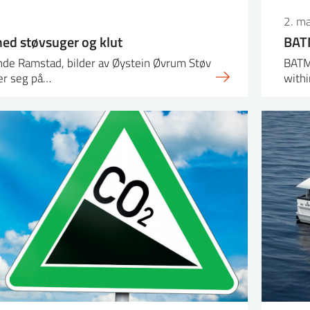
2. m
ed støvsuger og klut
BATM
nde Ramstad, bilder av Øystein Øvrum Støv
BATM
er seg på…
withi