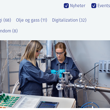
Nyheter
Events
i (68)
Olje og gass (11)
Digitalization (32)
endom (8)