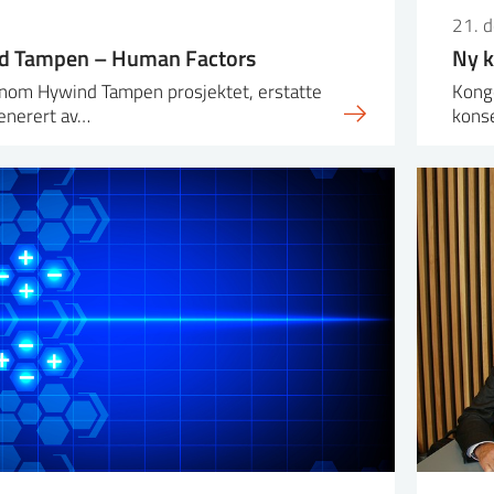
21. 
d Tampen – Human Factors
Ny k
nnom Hywind Tampen prosjektet, erstatte
Konge
generert av…
konse