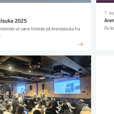
7. a
alsuka 2025
Are
Du ka
giteknikk vil være tilstede på Arendalsuka fra
…