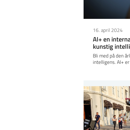
16. april 2024
AI+ en inter
kunstig intell
Bli med på den år
intelligens. AI+ e