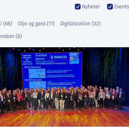
Nyheter
Events
 (68)
Olje og gass (11)
Digitalization (32)
endom (8)