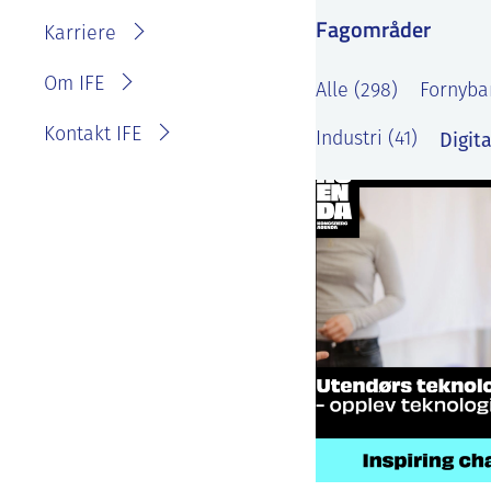
IFE?
Fagområder
Fakturainformasjon
Karriere
Personvernerklæring for
IFE
Varsling eller melde
Om IFE
Alle (298)
Fornybar
bekymring
Kontakt IFE
Digita
Industri (41)