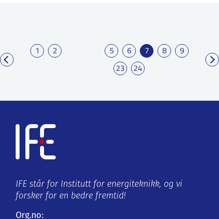
1
2
5
6
7
8
9
23
24
IFE står for Institutt for energiteknikk, og vi
forsker for en bedre fremtid!
Org.no: