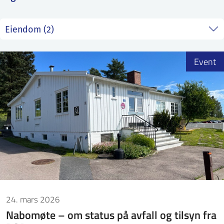
ntakt IFE
BO
PRESSE
ENGLISH
Event
24. mars 2026
Nabomøte – om status på avfall og tilsyn fra