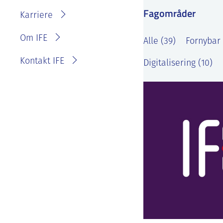
IFE?
Fagområder
Fakturainformasjon
Karriere
Personvernerklæring for
IFE
Varsling eller melde
Om IFE
Alle (39)
Fornybar 
bekymring
Kontakt IFE
Digitalisering (10)