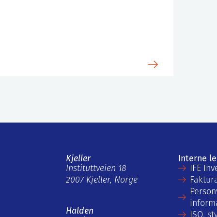
Kjeller
Interne l
Instituttveien 18
IFE Inv
2007 Kjeller, Norge
Faktur
Person
inform
Halden
ISO, st