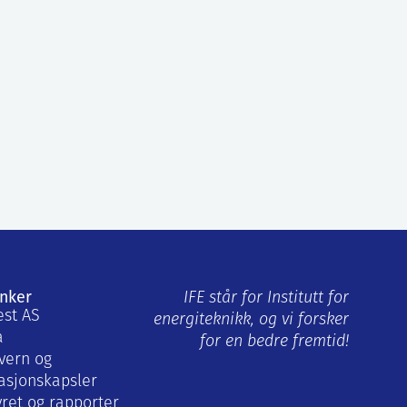
enker
IFE står for Institutt for
est AS
energiteknikk, og vi forsker
a
for en bedre fremtid!
vern og
asjonskapsler
yret og rapporter