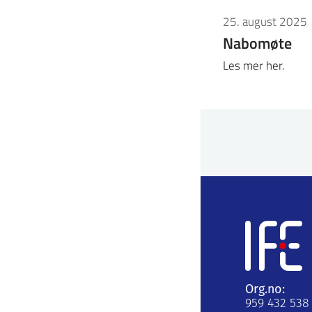
25. august 2025
Nabomøte
Les mer her.
Org.no:
959 432 538