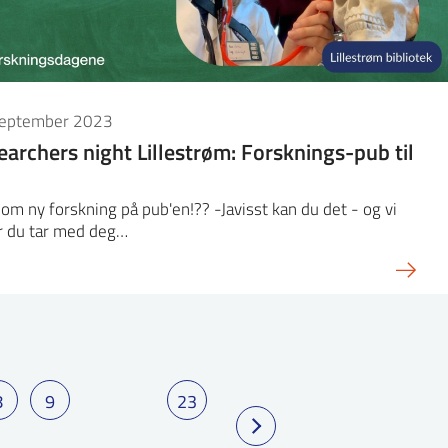
september 2023
archers night Lillestrøm: Forsknings-pub til
om ny forskning på pub'en!?? -Javisst kan du det - og vi
r du tar med deg…
8
9
23