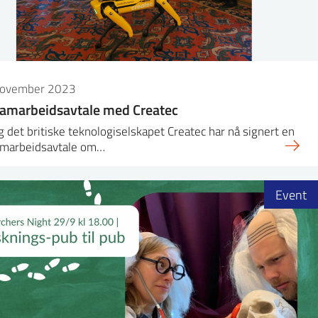
november 2023
amarbeidsavtale med Createc
g det britiske teknologiselskapet Createc har nå signert en
amarbeidsavtale om…
Event