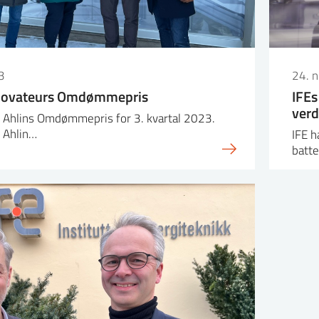
3
24. 
n Novateurs Omdømmepris
IFEs
verd
elt Ahlins Omdømmepris for 3. kvartal 2023.
v Ahlin…
IFE h
batte