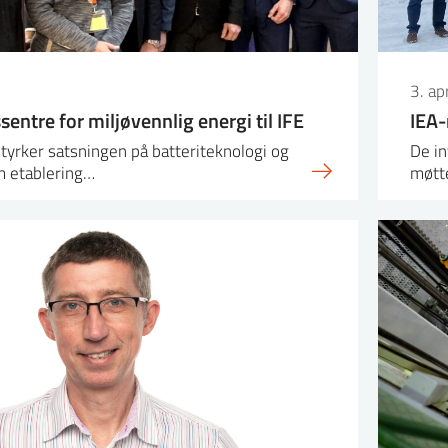
3. ap
entre for miljøvennlig energi til IFE
IEA-
tyrker satsningen på batteriteknologi og
De in
m etablering…
møtte