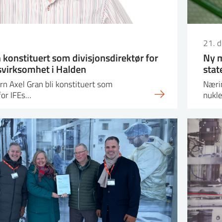
21. 
 konstituert som divisjonsdirektør for
Ny m
svirksomhet i Halden
sta
ørn Axel Gran bli konstituert som
Nærin
for IFEs…
nukl