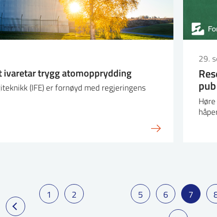
29. 
t ivaretar trygg atomopprydding
Rese
pub
giteknikk (IFE) er fornøyd med regjeringens
Høre 
håpe
1
2
5
6
7