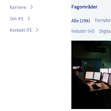
IFE?
Fagområder
Fakturainformasjon
Karriere
Personvernerklæring for
IFE
Varsling eller melde
Om IFE
Alle (298)
Fornybar
bekymring
Kontakt IFE
Industri (41)
Digita