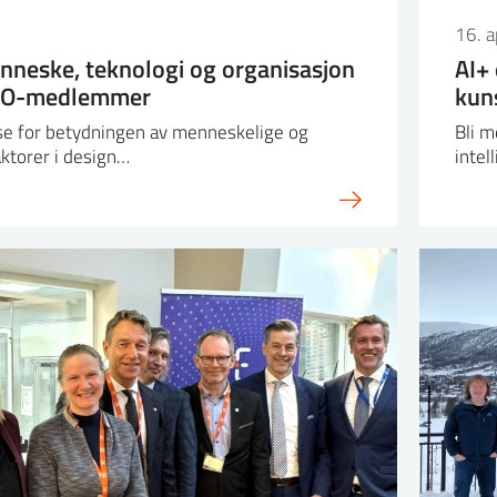
16. a
nneske, teknologi og organisasjon
AI+
ITO-medlemmer
kuns
lse for betydningen av menneskelige og
Bli m
aktorer i design…
intel