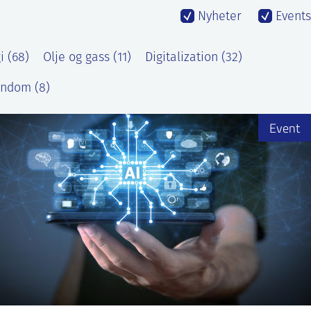
Nyheter
Events
 (68)
Olje og gass (11)
Digitalization (32)
endom (8)
Event