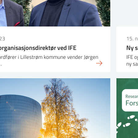
23
15. 
 organisasjonsdirektør ved IFE
Ny s
 ordfører i Lillestrøm kommune vender Jørgen
IFE o
…
ny s