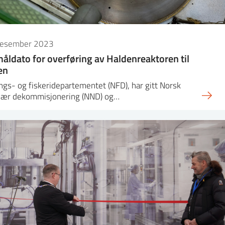
desember 2023
åldato for overføring av Haldenreaktoren til
ten
gs- og fiskeridepartementet (NFD), har gitt Norsk
eær dekommisjonering (NND) og…