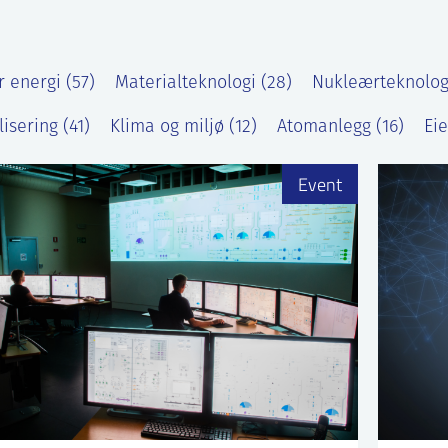
 energi (57)
Materialteknologi (28)
Nukleærteknologi
lisering (41)
Klima og miljø (12)
Atomanlegg (16)
Ei
Event