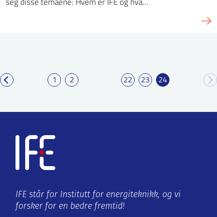
seg disse temaene: Hvem er IFE og hva…
1
2
22
23
24
IFE står for Institutt for energiteknikk, og vi
forsker for en bedre fremtid!