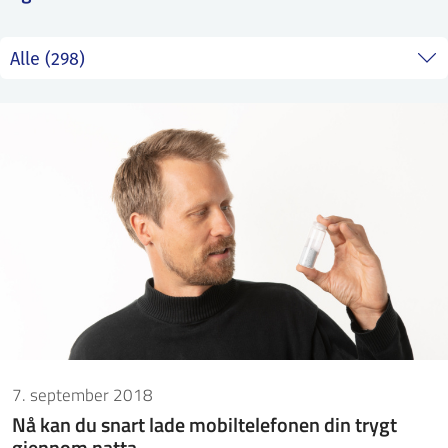
ntakt IFE
BO
PRESSE
ENGLISH
7. september 2018
Nå kan du snart lade mobiltelefonen din trygt
gjennom natta