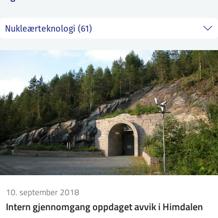
ntakt IFE
BO
PRESSE
ENGLISH
10. september 2018
Intern gjennomgang oppdaget avvik i Himdalen