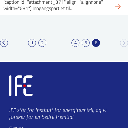
[caption id="attachment_371" align="alignnone"
width="681"] Inngangspartiet til…
1
2
4
5
6
IFE står for Institutt for energiteknikk, og vi
forsker for en bedre fremtid!