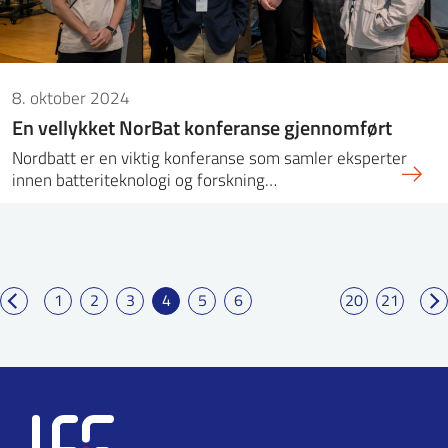
8. oktober 2024
En vellykket NorBat konferanse gjennomført
Nordbatt er en viktig konferanse som samler eksperter
innen batteriteknologi og forskning…
1
2
3
4
5
6
20
21