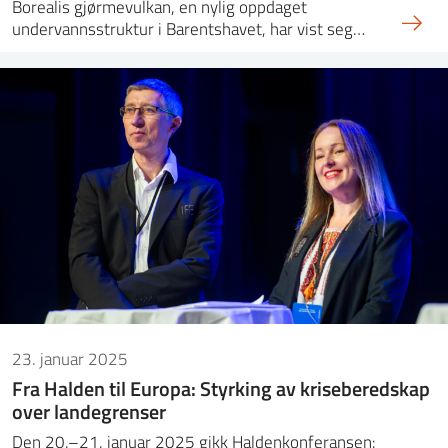
Borealis gjørmevulkan, en nylig oppdaget
undervannsstruktur i Barentshavet, har vist seg…
23. januar 2025
Fra Halden til Europa: Styrking av kriseberedskap
over landegrenser
Den 20.–21. januar 2025 gikk Haldenkonferansen: