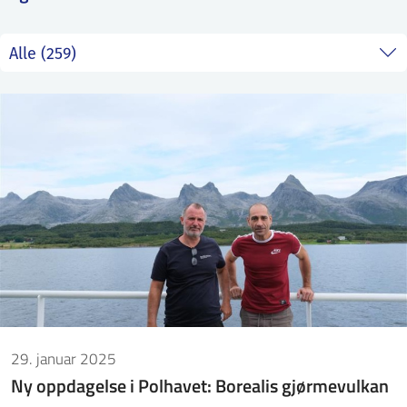
ntakt IFE
BO
PRESSE
ENGLISH
29. januar 2025
Ny oppdagelse i Polhavet: Borealis gjørmevulkan