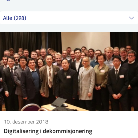
ntakt IFE
BO
PRESSE
ENGLISH
10. desember 2018
Digitalisering i dekommisjonering