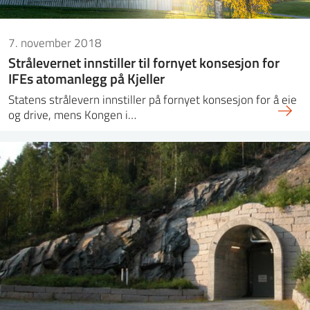
7. november 2018
Strålevernet innstiller til fornyet konsesjon for
IFEs atomanlegg på Kjeller
Statens strålevern innstiller på fornyet konsesjon for å eie
og drive, mens Kongen i…