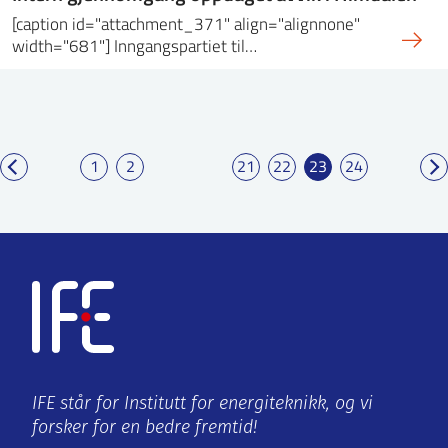
[caption id="attachment_371" align="alignnone"
width="681"] Inngangspartiet til…
1
2
21
22
23
24
IFE står for Institutt for energiteknikk, og vi
forsker for en bedre fremtid!