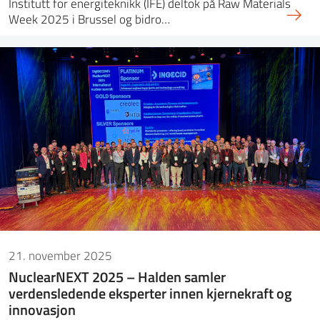
Institutt for energiteknikk (IFE) deltok på Raw Materials
Week 2025 i Brussel og bidro…
21. november 2025
NuclearNEXT 2025 – Halden samler
verdensledende eksperter innen kjernekraft og
innovasjon