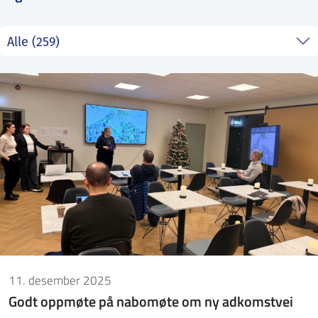
ntakt IFE
BO
PRESSE
ENGLISH
11. desember 2025
Godt oppmøte på nabomøte om ny adkomstvei