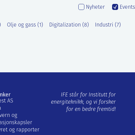
Nyheter
Events
)
Olje og gass (1)
Digitalization (8)
Industri (7)
enker
IFE står for Institutt for
est AS
energiteknikk, og vi forsker
a
for en bedre fremtid!
vern og
asjonskapsler
yret og rapporter