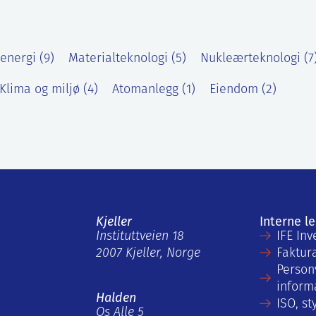
energi (9)
Materialteknologi (5)
Nukleærteknologi (7
Klima og miljø (4)
Atomanlegg (1)
Eiendom (2)
Kjeller
Interne l
Instituttveien 18
IFE Inv
2007 Kjeller, Norge
Faktur
Person
inform
Halden
ISO, st
Os Alle 5