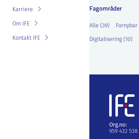
IFE?
Fagområder
Fakturainformasjon
Karriere
Personvernerklæring for
IFE
Varsling eller melde
Om IFE
Alle (39)
Fornybar 
bekymring
Kontakt IFE
Digitalisering (10)
Org.no:
959 432 538