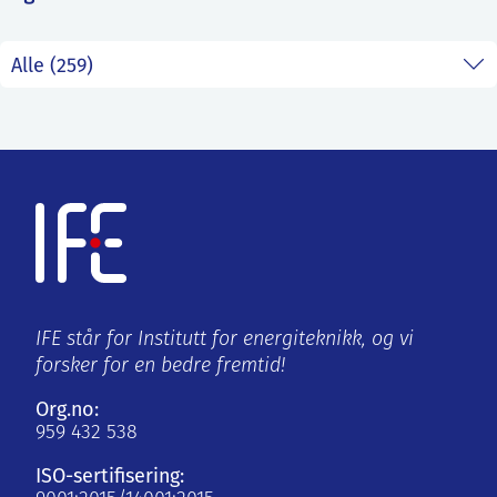
ntakt IFE
BO
PRESSE
ENGLISH
IFE står for Institutt for energiteknikk, og vi
forsker for en bedre fremtid!
Org.no:
959 432 538
ISO-sertifisering: