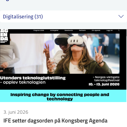
ntakt IFE
BO
PRESSE
ENGLISH
3. juni 2026
IFE setter dagsorden på Kongsberg Agenda