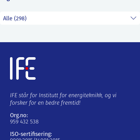
ntakt IFE
BO
PRESSE
ENGLISH
IFE står for Institutt for energiteknikk, og vi
forsker for en bedre fremtid!
Org.no:
959 432 538
ISO-sertifisering: