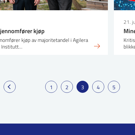
21. j
jennomfører kjøp
Min
omfører kjøp av majoritetandel i Agilera
Kriti
 Institutt…
blikk
1
2
3
4
5