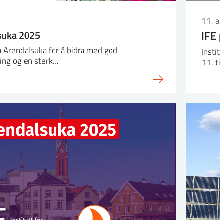
11. 
suka 2025
IFE
på Arendalsuka for å bidra med god
Insti
ing og en sterk…
11. t