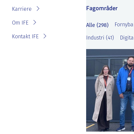
IFE?
Fagområder
Fakturainformasjon
Karriere
Personvernerklæring for
IFE
Varsling eller melde
Om IFE
Alle (298)
Fornybar
bekymring
Kontakt IFE
Industri (41)
Digita