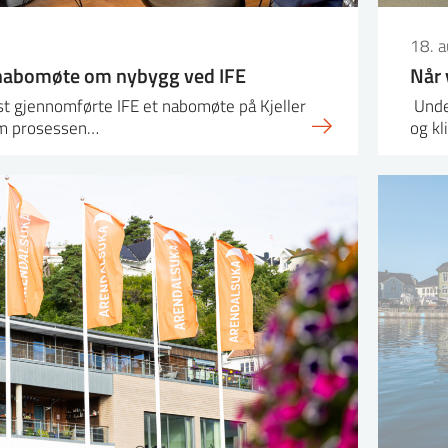
18. 
 nabomøte om nybygg ved IFE
Når 
t gjennomførte IFE et nabomøte på Kjeller
Unde
om prosessen…
og kl