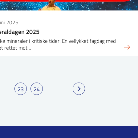
uni 2025
eraldagen 2025
ske mineraler i kritiske tider: En vellykket fagdag med
et rettet mot…
23
24