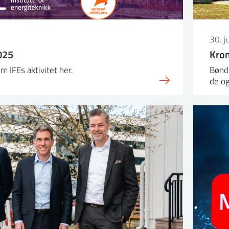
30. j
025
Kron
m IFEs aktivitet her.
Bønd
de og