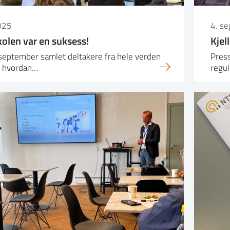
025
4. s
len var en suksess!
Kjel
september samlet deltakere fra hele verden
Pres
e hvordan…
regul