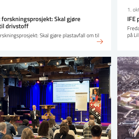
1. o
tt forskningsprosjekt: Skal gjøre
IFE 
il drivstoff
Freda
på Li
orskningsprosjekt: Skal gjøre plastavfall om til