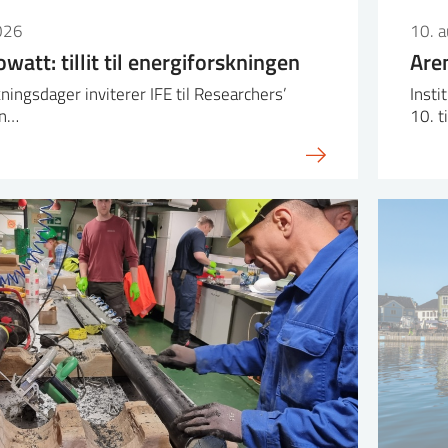
026
10. 
owatt: tillit til energiforskningen
Are
ningsdager inviterer IFE til Researchers’
Insti
an…
10. t