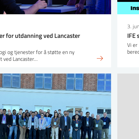
3. ju
ger for utdanning ved Lancaster
IFE 
Vi e
bere
ogi og tjenester for å støtte en ny
et ved Lancaster…