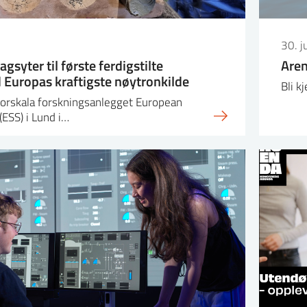
30. j
agsyter til første ferdigstilte
Are
 Europas kraftigste nøytronkilde
Bli k
torskala forskningsanlegget European
(ESS) i Lund i…