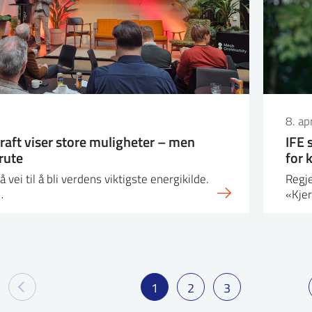
8. ap
kraft viser store muligheter – men
IFE 
 rute
for 
å vei til å bli verdens viktigste energikilde.
Regje
…
«Kjer
1
2
3