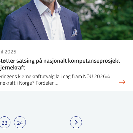
ril 2026
støtter satsing på nasjonalt kompetanseprosjekt
kjernekraft
ringens kjernekraftutvalg la i dag fram NOU 2026:4
nekraft i Norge? Fordeler,…
23
24