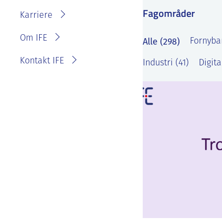
IFE?
Fagområder
Fakturainformasjon
Karriere
Personvernerklæring for
IFE
Varsling eller melde
Om IFE
Alle (298)
Fornybar
bekymring
Kontakt IFE
Industri (41)
Digita