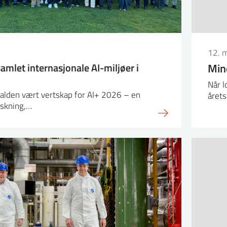
12. 
amlet internasjonale AI-miljøer i
Min
Når l
alden vært vertskap for AI+ 2026 – en
året
rskning,…