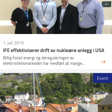
ntakt IFE
BO
PRESSE
ENGLISH
1. juli 2019
IFE effektiviserer drift av nukleære anlegg i USA
Billig fossil energi og dereguleringen av
elektrisitetsmarkedet har medført at mange…
Event