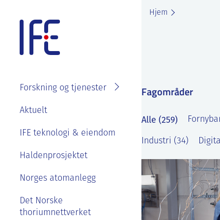
Skip
Hjem
to
content
Forskning og tjenester
Fagområder
Søk i
Om IFE
Aktuelt
fagområder
Alle (259)
Fornybar
Våre ansatte
IFE teknologi & eiendom
Prosjekter
Industri (34)
Digita
Organisasjon
Se ledige stillinger
Laboratorier
Haldenprosjektet
IFE styre, strategier og
Goder og
Tjenester
rapporter
Norges atomanlegg
velferdsordninger
Kontakt IFE
Bærekraft og etikk
Det Norske
Sommerjobb eller
thoriumnettverket
masteroppgave på
Våre ansatte
IFE sin historie