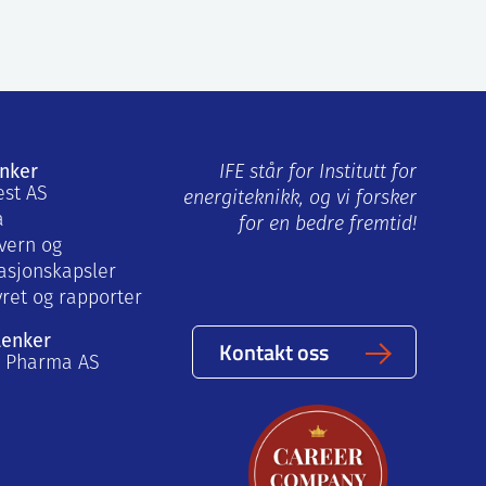
enker
IFE står for Institutt for
est AS
energiteknikk, og vi forsker
a
for en bedre fremtid!
vern og
asjonskapsler
yret og rapporter
lenker
Kontakt oss
a Pharma AS