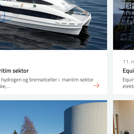
11. 
itim sektor
Equ
hydrogen og brenselceller i maritim sektor
Equin
ake,…
elekt