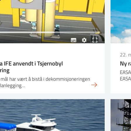
22. 
a IFE anvendt i Tsjernobyl
Ny r
ring
EASAC
EAS
mål har vært å bistå i dekommisjoneringen
lanlegging…