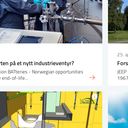
25. a
en på et nytt industrieventyr?
Fors
ion BATteries - Norwegian opportunities
JEEP 
e end-of-life…
1967 