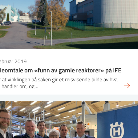
februar 2019
eomtale om «funn av gamle reaktorer» på IFE
r at vinklingen på saken gir et misvisende bilde av hva
e handler om, og…