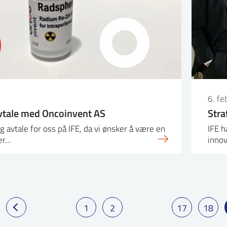
6. f
vtale med Oncoinvent AS
Stra
ig avtale for oss på IFE, da vi ønsker å være en
IFE h
er…
inno
1
2
17
18