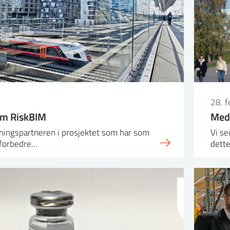
28. 
om RiskBIM
Medi
ningspartneren i prosjektet som har som
Vi se
 forbedre…
dett