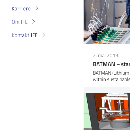
IFE?
Fakturainformasjon
Karriere
Personvernerklæring for
IFE
Varsling eller melde
Om IFE
bekymring
Kontakt IFE
2. mai 2019
BATMAN – start
BATMAN (Lithium 
within sustainabl