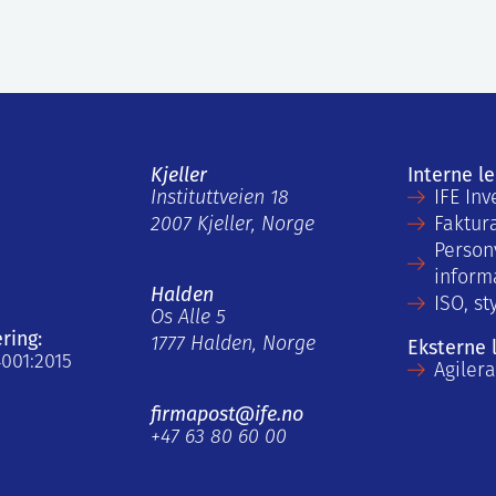
Kjeller
Interne l
Instituttveien 18
IFE Inv
2007 Kjeller, Norge
Faktur
Person
inform
Halden
ISO, st
Os Alle 5
ering:
1777 Halden, Norge
Eksterne 
4001:2015
Agiler
firmapost@ife.no
+47 63 80 60 00