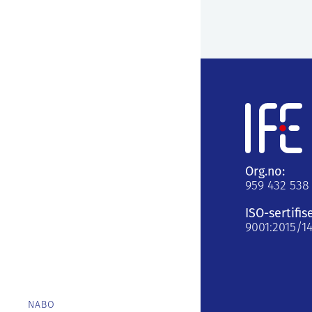
Org.no:
959 432 538
ISO-sertifis
9001:2015/1
NABO