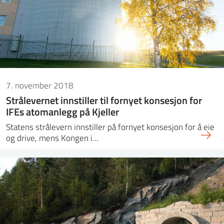
ntakt IFE
BO
PRESSE
ENGLISH
7. november 2018
Strålevernet innstiller til fornyet konsesjon for
IFEs atomanlegg på Kjeller
Statens strålevern innstiller på fornyet konsesjon for å eie
og drive, mens Kongen i…