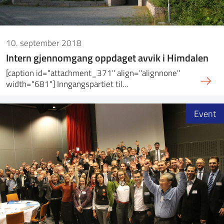
10. september 2018
Intern gjennomgang oppdaget avvik i Himdalen
[caption id="attachment_371" align="alignnone"
width="681"] Inngangspartiet til…
Event