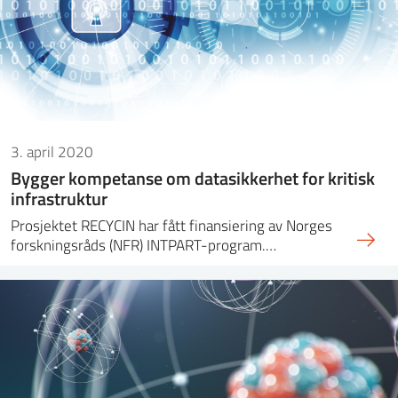
ntakt IFE
BO
PRESSE
ENGLISH
3. april 2020
Bygger kompetanse om datasikkerhet for kritisk
infrastruktur
Prosjektet RECYCIN har fått finansiering av Norges
forskningsråds (NFR) INTPART-program.…