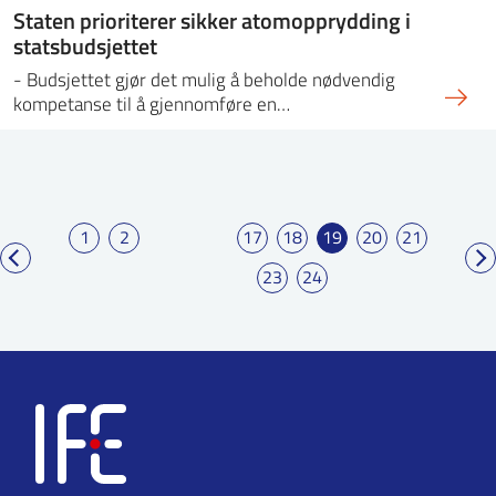
Staten prioriterer sikker atomopprydding i
statsbudsjettet
- Budsjettet gjør det mulig å beholde nødvendig
kompetanse til å gjennomføre en…
1
2
17
18
19
20
21
23
24