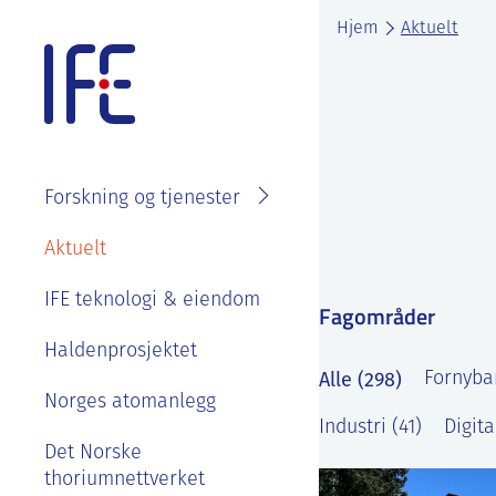
Skip
Hjem
Aktuelt
to
content
Forskning og tjenester
Søk i
Om IFE
Aktuelt
fagområder
Våre ansatte
IFE teknologi & eiendom
Prosjekter
Fagområder
Organisasjon
Se ledige stillinger
Laboratorier
Haldenprosjektet
IFE styre, strategier og
Alle (298)
Fornybar
Goder og
Tjenester
rapporter
Norges atomanlegg
velferdsordninger
Industri (41)
Digita
Kontakt IFE
Bærekraft og etikk
Det Norske
Sommerjobb eller
thoriumnettverket
masteroppgave på
Våre ansatte
IFE sin historie