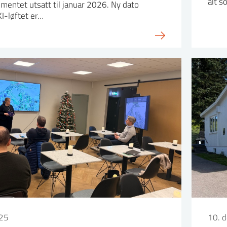
alt s
mentet utsatt til januar 2026. Ny dato
I-løftet er…
25
10. 