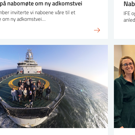
på nabomøte om ny adkomstvei
Nab
er inviterte vi naboene våre til et
IFE o
e om ny adkomstvei…
anled