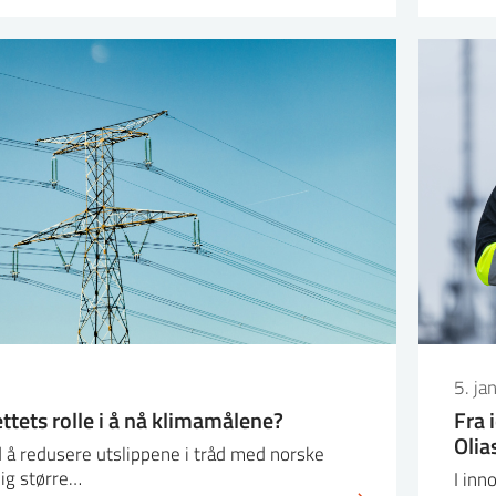
5. ja
tets rolle i å nå klimamålene?
Fra 
Olia
d å redusere utslippene i tråd med norske
ig større…
I inn