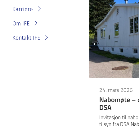
IFE?
Fakturainformasjon
Karriere
Personvernerklæring for
IFE
Varsling eller melde
Om IFE
bekymring
Kontakt IFE
24. mars 2026
Nabomøte – om
DSA
Invitasjon til nab
tilsyn fra DSA N