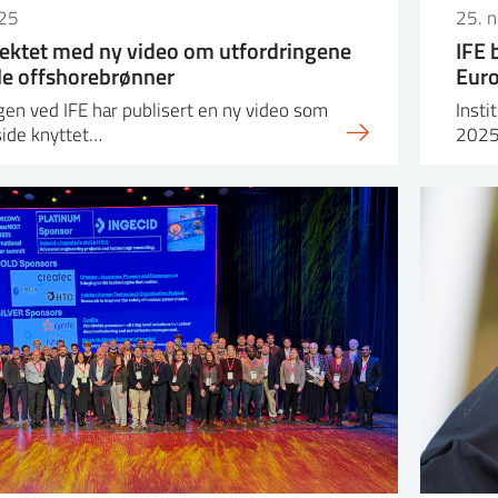
25
25. 
ektet med ny video om utfordringene
IFE 
mle offshorebrønner
Euro
en ved IFE har publisert en ny video som
Insti
side knyttet…
2025 