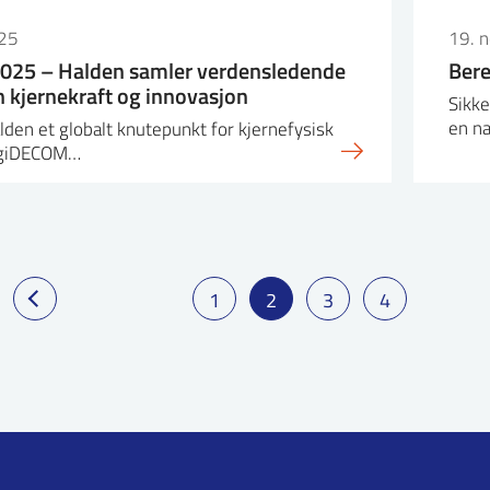
25
19. 
025 – Halden samler verdensledende
Bere
n kjernekraft og innovasjon
Sikke
en na
den et globalt knutepunkt for kjernefysisk
DigiDECOM…
1
2
3
4