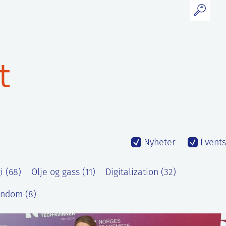
t
Nyheter
Events
 (68)
Olje og gass (11)
Digitalization (32)
endom (8)