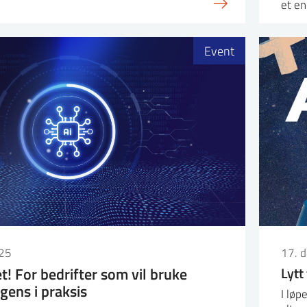
et en
Event
25
17. 
et! For bedrifter som vil bruke
Lytt 
igens i praksis
I løp