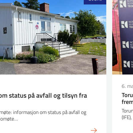
6. m
 status på avfall og tilsyn fra
Toru
frem
Torun
omøte: informasjon om status på avfall og
(IFE)
abomøte…