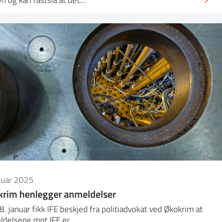
nuar 2025
rim henlegger anmeldelser
8. januar fikk IFE beskjed fra politiadvokat ved Økokrim at
ldelsene mot IFE er…