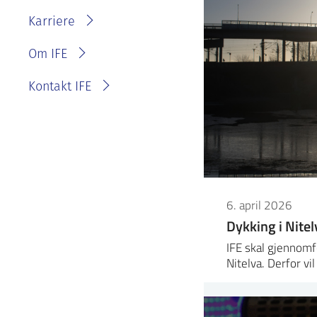
IFE?
Fakturainformasjon
Karriere
Personvernerklæring for
IFE
Varsling eller melde
Om IFE
bekymring
Kontakt IFE
6. april 2026
Dykking i Nitel
IFE skal gjennomf
Nitelva. Derfor vi