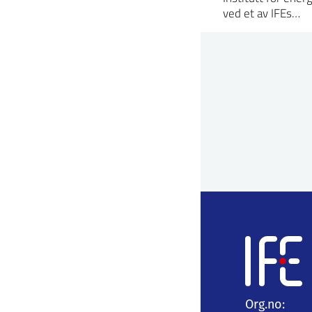
ved et av IFEs…
Org.no: