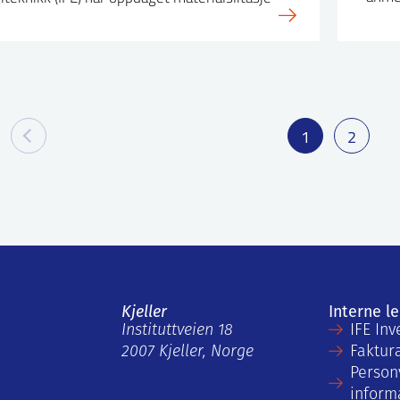
1
2
Kjeller
Interne l
Instituttveien 18
IFE Inv
2007 Kjeller, Norge
Faktur
Person
inform