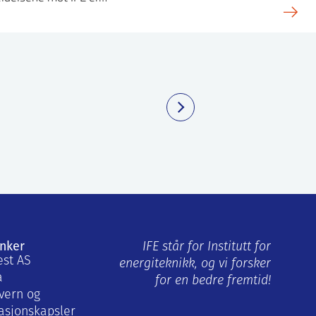
enker
IFE står for Institutt for
est AS
energiteknikk, og vi forsker
a
for en bedre fremtid!
vern og
asjonskapsler