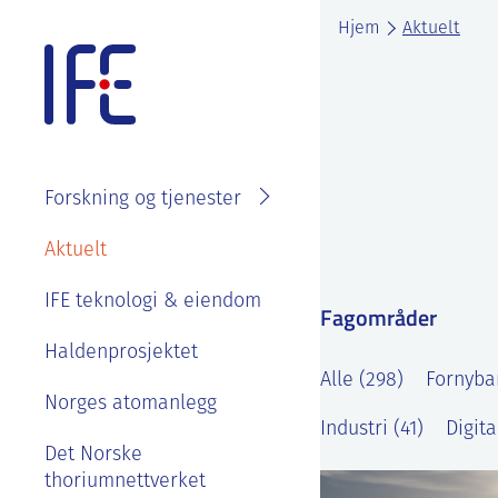
Skip
Hjem
Aktuelt
to
content
Forskning og tjenester
Søk i
Om IFE
Aktuelt
fagområder
Våre ansatte
IFE teknologi & eiendom
Prosjekter
Fagområder
Organisasjon
Se ledige stillinger
Laboratorier
Haldenprosjektet
IFE styre, strategier og
Alle (298)
Fornybar
Goder og
Tjenester
rapporter
Norges atomanlegg
velferdsordninger
Industri (41)
Digita
Kontakt IFE
Bærekraft og etikk
Det Norske
Sommerjobb eller
thoriumnettverket
masteroppgave på
Våre ansatte
IFE sin historie