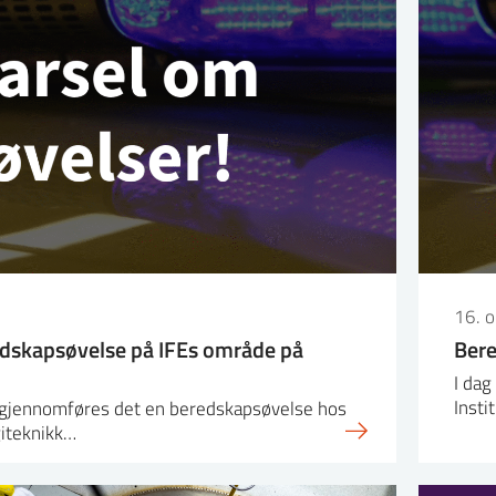
16. 
dskapsøvelse på IFEs område på
Bere
I da
Insti
r gjennomføres det en beredskapsøvelse hos
giteknikk…