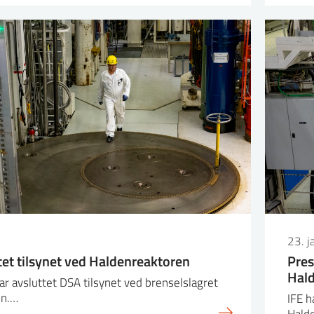
23. 
tet tilsynet ved Haldenreaktoren
Pres
Hald
ar avsluttet DSA tilsynet ved brenselslagret
en.…
IFE h
Halde