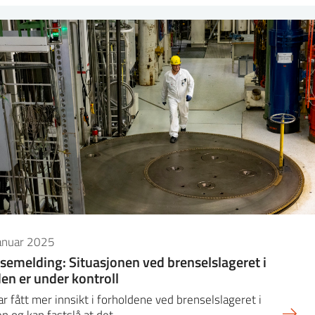
januar 2025
semelding: Situasjonen ved brenselslageret i
en er under kontroll
ar fått mer innsikt i forholdene ved brenselslageret i
n og kan fastslå at det…