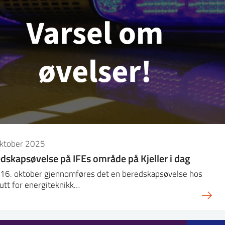
oktober 2025
dskapsøvelse på IFEs område på Kjeller i dag
g 16. oktober gjennomføres det en beredskapsøvelse hos
tutt for energiteknikk…