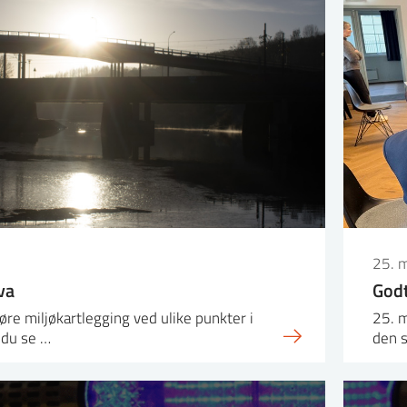
25. 
va
Godt
øre miljøkartlegging ved ulike punkter i
25. 
l du se …
den s