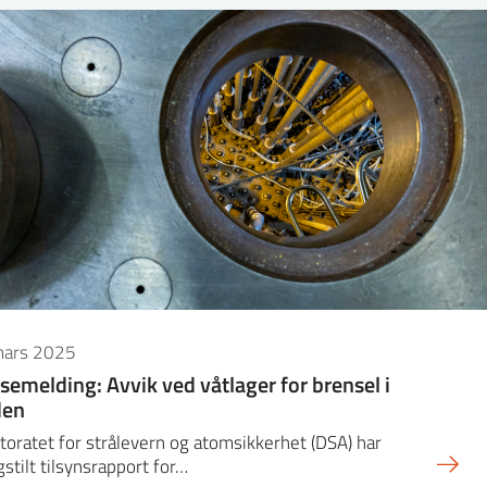
mars 2025
semelding: Avvik ved våtlager for brensel i
den
toratet for strålevern og atomsikkerhet (DSA) har
gstilt tilsynsrapport for…