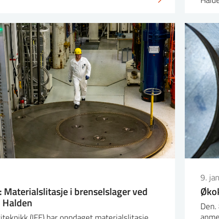
9. ja
Materialslitasje i brenselslager ved
Økok
i Halden
Den. 
anme
giteknikk (IFE) har oppdaget materialslitasje