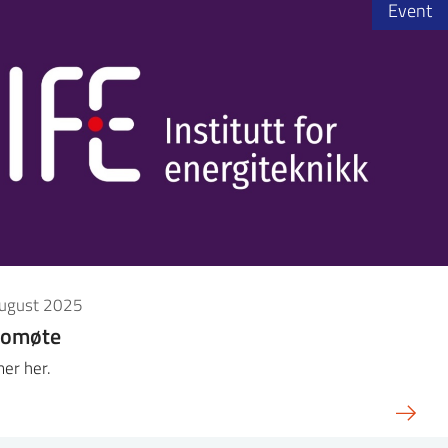
Event
august 2025
omøte
er her.