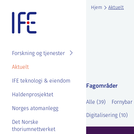
Skip
Hjem
Aktuelt
to
content
Forskning og tjenester
Søk i
Om IFE
Aktuelt
fagområder
Våre ansatte
IFE teknologi & eiendom
Prosjekter
Fagområder
Organisasjon
Se ledige stillinger
Laboratorier
Haldenprosjektet
IFE styre, strategier og
Alle (39)
Fornybar 
Goder og
Tjenester
rapporter
Norges atomanlegg
velferdsordninger
Digitalisering (10)
Kontakt IFE
Bærekraft og etikk
Det Norske
Sommerjobb eller
thoriumnettverket
masteroppgave på
Våre ansatte
IFE sin historie