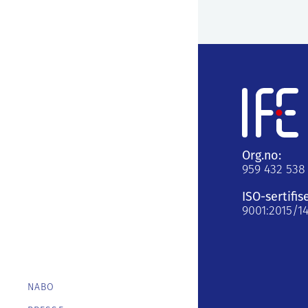
Org.no:
959 432 538
ISO-sertifis
9001:2015/1
NABO