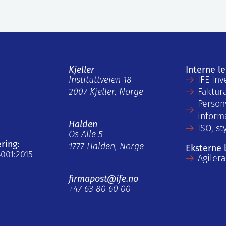
Kjeller
Interne l
Instituttveien 18
IFE Inv
2007 Kjeller, Norge
Faktur
Person
inform
Halden
ISO, st
Os Alle 5
ering:
1777 Halden, Norge
Eksterne 
4001:2015
Agiler
firmapost@ife.no
+47 63 80 60 00