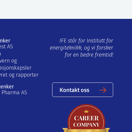
enker
IFE står for Institutt for
est AS
energiteknikk, og vi forsker
a
for en bedre fremtid!
vern og
asjonskapsler
yret og rapporter
lenker
Kontakt oss
a Pharma AS