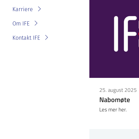
IFE?
Fakturainformasjon
Karriere
Personvernerklæring for
IFE
Varsling eller melde
Om IFE
bekymring
Kontakt IFE
25. august 2025
Nabomøte
Les mer her.